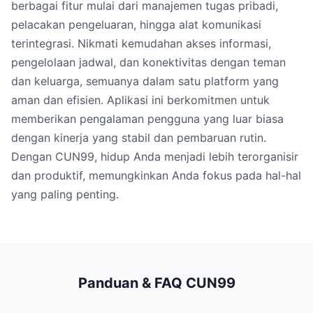
berbagai fitur mulai dari manajemen tugas pribadi,
pelacakan pengeluaran, hingga alat komunikasi
terintegrasi. Nikmati kemudahan akses informasi,
pengelolaan jadwal, dan konektivitas dengan teman
dan keluarga, semuanya dalam satu platform yang
aman dan efisien. Aplikasi ini berkomitmen untuk
memberikan pengalaman pengguna yang luar biasa
dengan kinerja yang stabil dan pembaruan rutin.
Dengan CUN99, hidup Anda menjadi lebih terorganisir
dan produktif, memungkinkan Anda fokus pada hal-hal
yang paling penting.
Panduan & FAQ CUN99