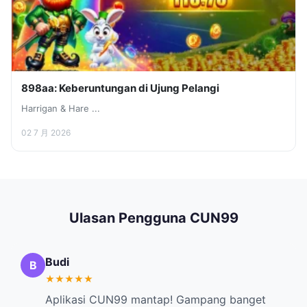
898aa: Keberuntungan di Ujung Pelangi
Harrigan & Hare ...
02 7 月 2026
Ulasan Pengguna CUN99
Budi
B
★
★
★
★
★
Aplikasi CUN99 mantap! Gampang banget