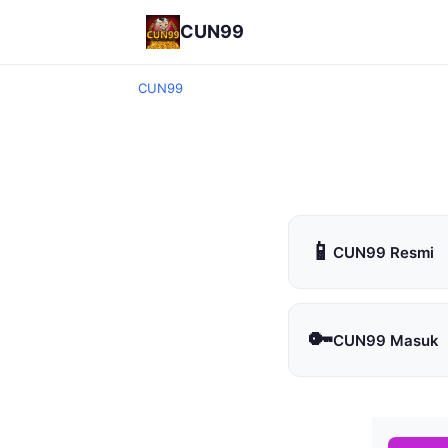
CUN99
CUN99
📱
CUN99 Resmi
🔑
CUN99 Masuk