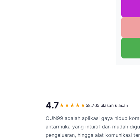
4.7
★
★
★
★
★
58.765 ulasan ulasan
CUN99 adalah aplikasi gaya hidup kom
antarmuka yang intuitif dan mudah dig
pengeluaran, hingga alat komunikasi te