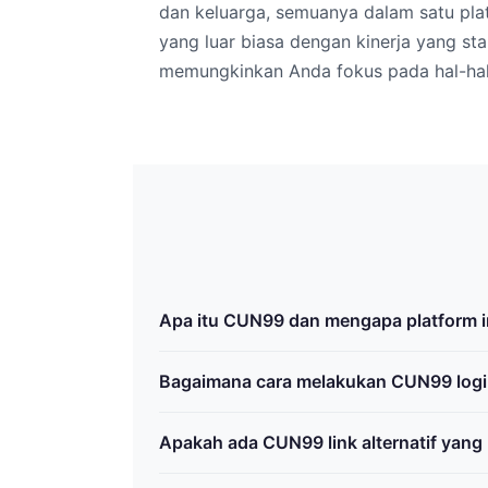
dan keluarga, semuanya dalam satu pla
yang luar biasa dengan kinerja yang st
memungkinkan Anda fokus pada hal-hal 
Apa itu CUN99 dan mengapa platform in
Bagaimana cara melakukan CUN99 logi
Apakah ada CUN99 link alternatif yan