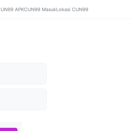
CUN99 APK
CUN99 Masuk
Lokasi CUN99