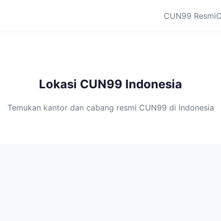
CUN99 Resmi
Lokasi CUN99 Indonesia
Temukan kantor dan cabang resmi CUN99 di Indonesia