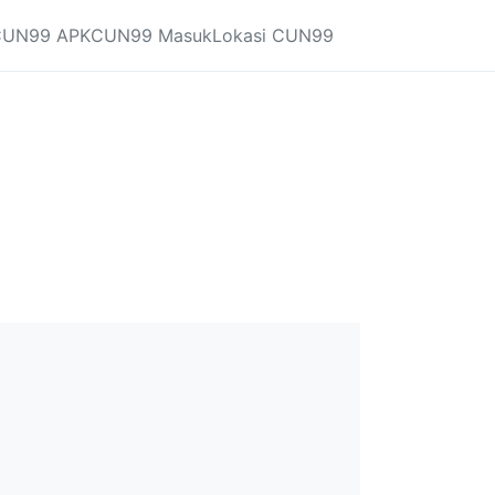
CUN99 APK
CUN99 Masuk
Lokasi CUN99