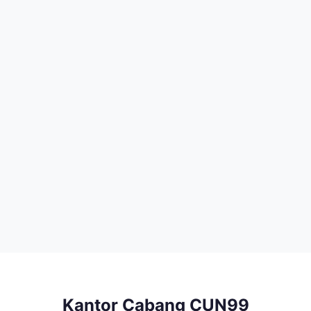
Kantor Cabang CUN99