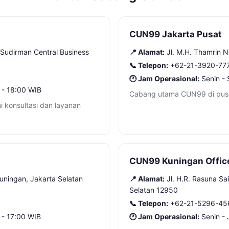
CUN99 Jakarta Pusat
 Sudirman Central Business
📍 Alamat:
Jl. M.H. Thamrin 
📞 Telepon:
+62-21-3920-77
🕐 Jam Operasional:
Senin - 
 - 18:00 WIB
Cabang utama CUN99 di pusat
i konsultasi dan layanan
CUN99 Kuningan Offic
uningan, Jakarta Selatan
📍 Alamat:
Jl. H.R. Rasuna Sa
Selatan 12950
📞 Telepon:
+62-21-5296-45
 - 17:00 WIB
🕐 Jam Operasional:
Senin - 