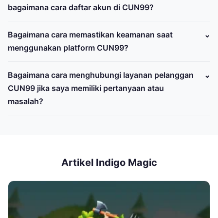
bagaimana cara daftar akun di CUN99?
Bagaimana cara memastikan keamanan saat
menggunakan platform CUN99?
Bagaimana cara menghubungi layanan pelanggan
CUN99 jika saya memiliki pertanyaan atau
masalah?
Artikel Indigo Magic