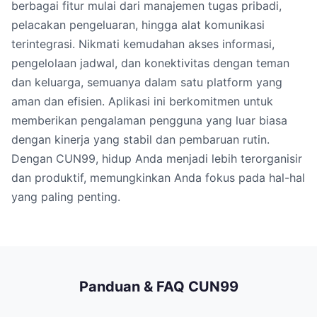
berbagai fitur mulai dari manajemen tugas pribadi,
pelacakan pengeluaran, hingga alat komunikasi
terintegrasi. Nikmati kemudahan akses informasi,
pengelolaan jadwal, dan konektivitas dengan teman
dan keluarga, semuanya dalam satu platform yang
aman dan efisien. Aplikasi ini berkomitmen untuk
memberikan pengalaman pengguna yang luar biasa
dengan kinerja yang stabil dan pembaruan rutin.
Dengan CUN99, hidup Anda menjadi lebih terorganisir
dan produktif, memungkinkan Anda fokus pada hal-hal
yang paling penting.
Panduan & FAQ CUN99