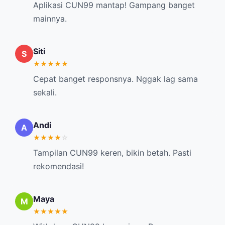
Aplikasi CUN99 mantap! Gampang banget
mainnya.
Siti
S
★
★
★
★
★
Cepat banget responsnya. Nggak lag sama
sekali.
Andi
A
★
★
★
★
☆
Tampilan CUN99 keren, bikin betah. Pasti
rekomendasi!
Maya
M
★
★
★
★
★