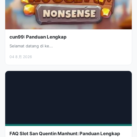
cun99: Panduan Lengkap
Selamat datang di ke...
04 8 月 2026
FAQ Slot San Quentin Manhunt: Panduan Lengkap