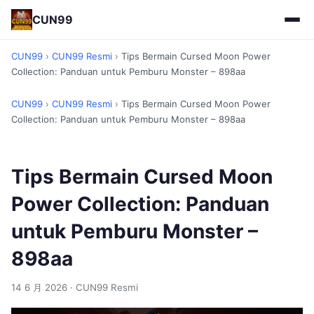
CUN99
CUN99
›
CUN99 Resmi
›
Tips Bermain Cursed Moon Power
Collection: Panduan untuk Pemburu Monster – 898aa
CUN99
›
CUN99 Resmi
›
Tips Bermain Cursed Moon Power
Collection: Panduan untuk Pemburu Monster – 898aa
Tips Bermain Cursed Moon
Power Collection: Panduan
untuk Pemburu Monster –
898aa
14 6 月 2026
· CUN99 Resmi