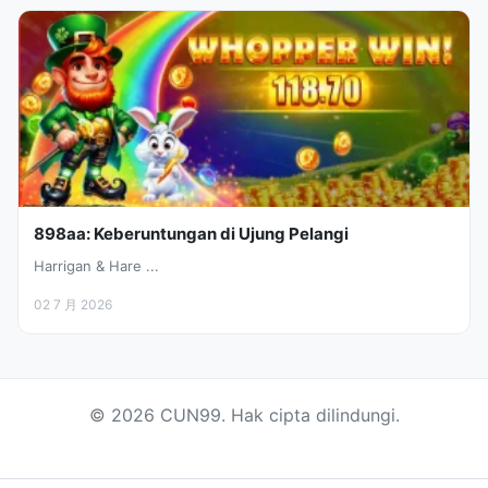
898aa: Keberuntungan di Ujung Pelangi
Harrigan & Hare ...
02 7 月 2026
© 2026 CUN99. Hak cipta dilindungi.