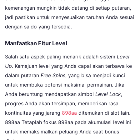
kemenangan mungkin tidak datang di setiap putaran,
jadi pastikan untuk menyesuaikan taruhan Anda sesuai
dengan saldo yang tersedia.
Manfaatkan Fitur Level
Salah satu aspek paling menarik adalah sistem
Level
Up
. Kemajuan level yang Anda capai akan terbawa ke
dalam putaran
Free Spins
, yang bisa menjadi kunci
untuk membuka potensi maksimal permainan. Jika
Anda beruntung mendapatkan simbol
Level Lock
,
progres Anda akan tersimpan, memberikan rasa
kontinuitas yang jarang
898aa
ditemukan di slot lain.
898aa Tetaplah fokus 898aa pada akumulasi level ini
untuk memaksimalkan peluang Anda saat bonus