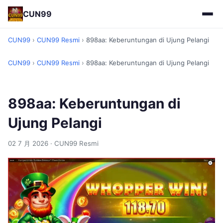
CUN99
CUN99
›
CUN99 Resmi
›
898aa: Keberuntungan di Ujung Pelangi
CUN99
›
CUN99 Resmi
›
898aa: Keberuntungan di Ujung Pelangi
898aa: Keberuntungan di
Ujung Pelangi
02 7 月 2026
· CUN99 Resmi