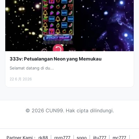
333v: Petualangan Neon yang Memukau
Selamat datang di du...
22 6 月 2026
© 2026 CUN99. Hak cipta dilindungi.
Partner Kami：
rk88
|
rprp777
|
sogo
|
jitu777
|
mc777
|