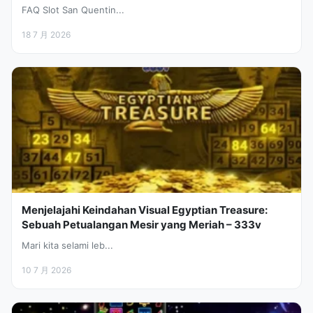
FAQ Slot San Quentin...
18 7 月 2026
Menjelajahi Keindahan Visual Egyptian Treasure:
Sebuah Petualangan Mesir yang Meriah – 333v
Mari kita selami leb...
10 7 月 2026